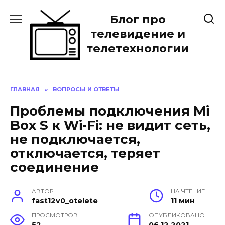
Перейти
Блог про
к
содержанию
телевидение и
телетехнологии
ГЛАВНАЯ
»
ВОПРОСЫ И ОТВЕТЫ
Проблемы подключения Mi
Box S к Wi-Fi: не видит сеть,
не подключается,
отключается, теряет
соединение
АВТОР
НА ЧТЕНИЕ
fast12v0_otelete
11 мин
ПРОСМОТРОВ
ОПУБЛИКОВАНО
52
06.12.2021